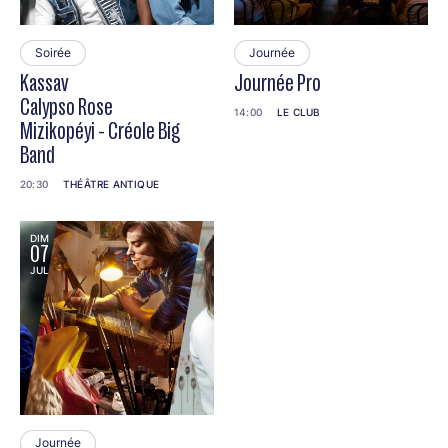
Soirée
Journée
Kassav
Journée Pro
Calypso Rose
14:00
LE CLUB
Mizikopéyi - Créole Big
Band
20:30
THÉÂTRE ANTIQUE
DIM
07
JUL
Journée