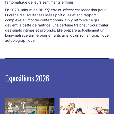
fantomatique de leurs sentiments enfouis.
En 2020, l’album de BD
Flipette
et
Vénère
est l’occasion pour
Lucrèce d’ausculter ses idées politiques et son rapport
complexe au monde contemporain. On y retrouve ce qui
devient la patte de l’autrice, une certaine fraîcheur pour traiter
des sujets intimes et profonds. Elle prépare actuellement un
long-métrage animé pour enfants ainsi qu’un roman graphique
autobiographique.
Expositions 2026
JEU
SAM
JEU
SAM
25
11
25
11
JUN
JUL
JUN
JUL