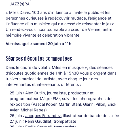
JAZZ(s)RA
« Miles Davis, 100 ans d’influence » invite le public et les
personnes curieuses à redécouvrir l’audace, l’élégance et
l’influence d’un musicien qui n’a cessé de réinventer le jazz.
Un rendez-vous incontournable au cœur de Vienne, entre
mémoire vivante et célébration vibrante.
Vernissage le samedi 20 juin à 11h.
Séances d’écoutes commentées
Dans le cadre du volet « Miles en musique », des séances
d’écoutes quotidiennes de 14h à 15h30 vous plongent dans
l’univers musical de l’artiste, avec chaque jour des
intervenantes et intervenants différents :
25 juin :
Alex Dutilh
, journaliste, producteur et
programmateur (Aligre FM), suivi des photographes de
l’exposition (Pascal Kober, Martin Stahl, Gianni Pillon, Erick
Avier, Michel Rabès)
26 juin :
Jacques Ferrandez
, illustrateur de bande dessinée
27 juin :
Rémi Gaudillat
, trompettiste
28 juin :
Emilie Caumeil
, trompettiste