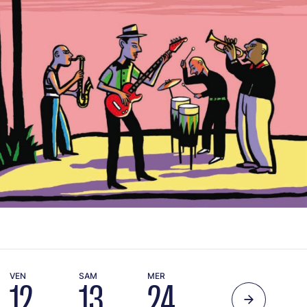
VEN
SAM
MER
12
13
24