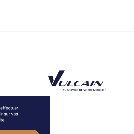
 effectuer
r sur vos
Découvrez notre partenaire Groupe Vulcain
te.