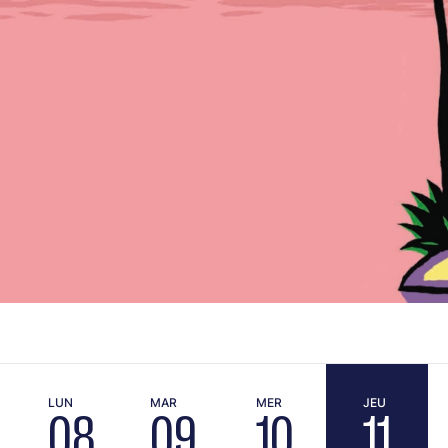
LUN
MAR
MER
JEU
08
09
10
11