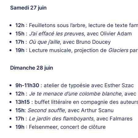
Samedi 27 juin
12h
: Feuilletons sous l’arbre, lecture de texte fa
15h
:
J’ai effacé les preuves
, avec Olivier Adam
17h
:
Où que j’aille
, avec Bruno Doucey
19h
: Lecture musicale, projection de
Glaciers
par
Dimanche 28 juin
9h-11h30
: atelier de typoésie avec Esther Szac
12h
:
Je te menace d’une colombe blanche
, avec
13h15
: buffet littéraire en compagnie des auteurs
15h
:
Second souffle
, avec Arthur Scanu
17h
:
Le jardin des flamboyants
, avec Falmares
19h
: Felsenmeer, concert de clôture