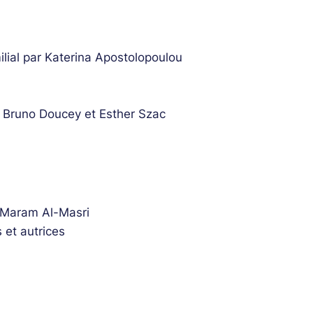
milial par Katerina Apostolopoulou
 Bruno Doucey et Esther Szac
 Maram Al-Masri
 et autrices