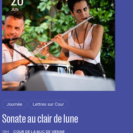
JUN
Journée
Lettres sur Cour
Sonate au clair de lune
F
19H
COUR DE LA MJC DE VIENNE
10