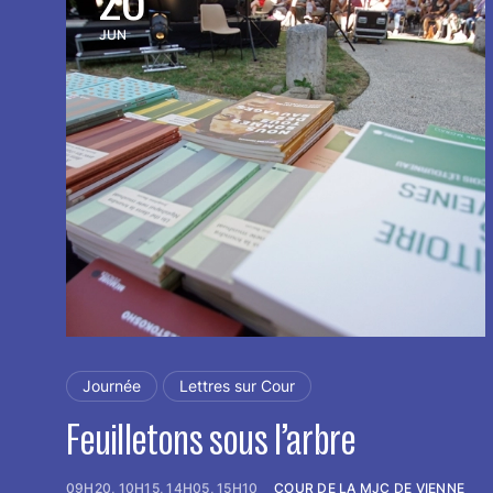
JUN
Journée
Lettres sur Cour
Feuilletons sous l’arbre
09H20, 10H15, 14H05, 15H10
COUR DE LA MJC DE VIENNE