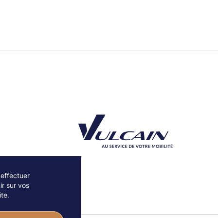
 effectuer
r sur vos
Découvrez notre partenaire Groupe Vulcain
te.