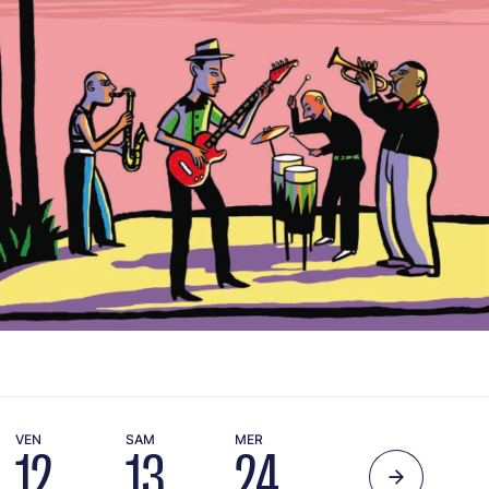
VEN
SAM
MER
12
13
24