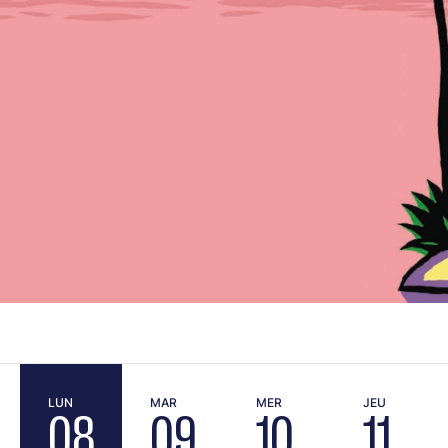
LUN
MAR
MER
JEU
08
09
10
11