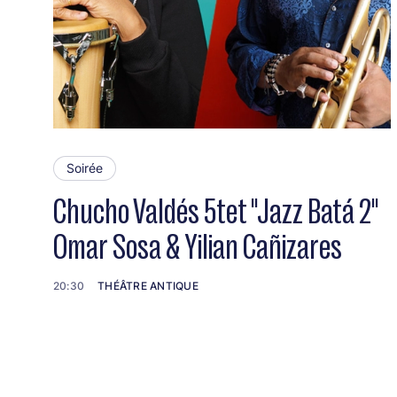
Soirée
Chucho Valdés 5tet "Jazz Batá 2"
Omar Sosa & Yilian Cañizares
20:30
THÉÂTRE ANTIQUE