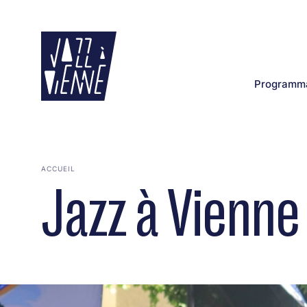
Aller
au
contenu
principal
Programma
ACCUEIL
Jazz à Vienn