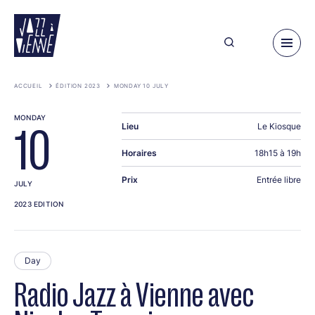
Skip
to
main
content
ACCUEIL
ÉDITION 2023
MONDAY 10 JULY
MONDAY
Lieu
Le Kiosque
10
Horaires
18h15 à 19h
Prix
Entrée libre
JULY
2023 EDITION
Day
Radio Jazz à Vienne avec