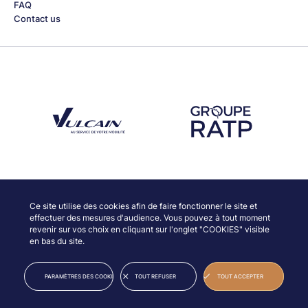
FAQ
Contact us
Découvrez notre partenaire Groupe Vulcain
Découvrez notre partenaire RAT
Discover our partners
Ce site utilise des cookies afin de faire fonctionner le site et
effectuer des mesures d'audience. Vous pouvez à tout moment
revenir sur vos choix en cliquant sur l'onglet "COOKIES" visible
en bas du site.
© JAZZ À VIENNE
LEGAL INFORMATION
PARAMÈTRES DES COOKIES
TOUT REFUSER
TOUT ACCEPTER
CREDITS