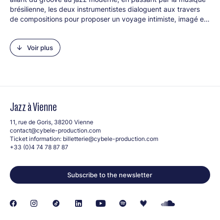
brésilienne, les deux instrumentistes dialoguent aux travers
de compositions pour proposer un voyage intimiste, imagé et
improvisé. Ils succèdent à la place de soliste et
d'accompagnateur pour explorer de manière original toutes
Voir plus
les possibilités de cette petite formation.
Jazz à Vienne
11, rue de Goris, 38200 Vienne
contact@cybele-production.com
Ticket information:
billetterie@cybele-production.com
+33 (0)4 74 78 87 87
Subscribe to the newsletter