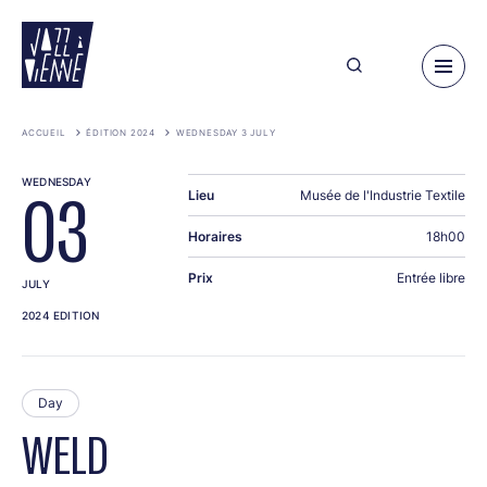
Skip
to
main
content
ACCUEIL
ÉDITION 2024
WEDNESDAY 3 JULY
WEDNESDAY
Lieu
Musée de l'Industrie Textile
03
Horaires
18h00
Prix
Entrée libre
JULY
2024 EDITION
Day
WELD