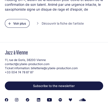
confirmation de son talent. Animé par une urgence intacte, le
saxophoniste signe un disque de rage et d’espoir, de
conviction et d’engagement, une lumière dans l’incertitude et
la noirceur des temps, porté par le drumming d’un maitre de la
Voir plus
Découvrir la fiche de l'artiste
batterie chauffé à blanc, Gregory Hutchinson.
Line-up :
Plume (saxophone alto)
Leonardo Montana (piano)
Géraud Portal (contrebasse)
Jazz à Vienne
Jesus Vega (batterie)
11, rue de Goris, 38200 Vienne
contact@cybele-production.com
Ticket information:
billetterie@cybele-production.com
+33 (0)4 74 78 87 87
Subscribe to the newsletter