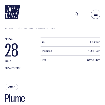
Skip
to
main
content
ACCUEIL
ÉDITION 2024
FRIDAY 28 JUNE
FRIDAY
Lieu
Le Club
28
Horaires
12:00 am
Prix
Entrée libre
JUNE
2024 EDITION
After
Plume