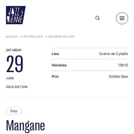
Skip
to
main
content
ACCUEIL
ÉDITION 2024
SATURDAY 29 JUNE
SATURDAY
Lieu
Scène de Cybèle
29
Horaires
19h15
Prix
Entrée libre
JUNE
2024 EDITION
Day
Mangane