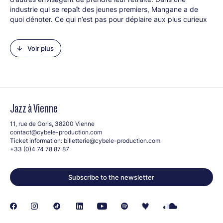
industrie qui se repaît des jeunes premiers, Mangane a de
quoi dénoter. Ce qui n’est pas pour déplaire aux plus curieux
qui devraient s’y retrouver tant cet afro-jazz n’est pas tout à
fait dans le droit sillon des classiques du style. Non, c’est
Voir plus
plutôt dans les chemins buissonniers que s’inscrit la musique
de
Zoom Zematt
– son surnom qui sert de titre –, en une
dizaine de titres qui rassemblent les sédiments d’une vie
passée en musiques, au pluriel de son suggestif.
Crédit photo : © Jean-Baptiste Millot
Jazz à Vienne
11, rue de Goris, 38200 Vienne
contact@cybele-production.com
Ticket information:
billetterie@cybele-production.com
+33 (0)4 74 78 87 87
Subscribe to the newsletter