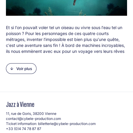
Et si lʼon pouvait voler tel un oiseau ou vivre sous lʼeau tel un
poisson ? Pour les personnages de ces quatre courts
métrages, inventer lʼimpossible est bien plus quʼune quête,
cʼest une aventure sans fin ! À bord de machines incroyables,
ils nous emmènent avec eux pour un voyage vers leurs rêves
les plus fous.
Au programme :
Voir plus
• Deux ballons de Mark C. Smith (2018)
• Jonas et la mer de Marlies Van der Wel (2015)
• Le Petit Cousteau de Jakub Kouřil (2014)
• Galileo de Ghislain Avrillon (2007)
Line-up :
Jazz à Vienne
Nicolas Stoica (multi-instrumentiste)
Jonathan Leurquin (multi-instrumentiste)
11, rue de Goris, 38200 Vienne
contact@cybele-production.com
Clément Caratini (multi-instrumentiste)
Ticket information:
billetterie@cybele-production.com
+33 (0)4 74 78 87 87