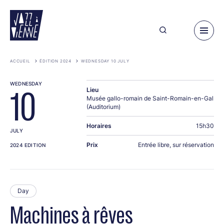
Skip
to
main
content
ACCUEIL
ÉDITION 2024
WEDNESDAY 10 JULY
WEDNESDAY
Lieu
10
Musée gallo-romain de Saint-Romain-en-Gal
(Auditorium)
Horaires
15h30
JULY
Prix
Entrée libre, sur réservation
2024 EDITION
Day
Machines à rêves