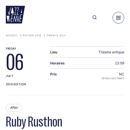
Skip
to
main
content
ACCUEIL
ÉDITION 2018
FRIDAY 6 JULY
FRIDAY
Lieu
Théatre antique
06
Horaires
23:59
Prix
NC
JULY
DÉTAILS DES TARIFS
2018 EDITION
After
Ruby Rusthon