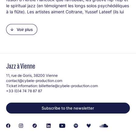
le spiritual jazz (en témoignent les longs solos psychédéliques
à la flûte). Les artistes aiment Coltrane, Yussef Lateef (ils lui
dédient une composition intitulée
Prayer for
Yusse
f) et Fela
Kuti autant que les rappeurs de Détroit Slum Village. Sous
Voir plus
l’impulsion de leur leader, Edward Cawthorne, connu sous le
nom de Tenderlonious, ils participent activement à la
renaissance de l’intérêt pour le jazz chez les jeunes au
Royaume-Uni, et en France de plus en plus.
Line-up
: Edward Cawthorne (flûte, sax), Nick Walters
(trompette), Aidan Shepherd (claviers), Fergus Ireland
Jazz à Vienne
(basse), Joseph Deemamode (percussion), Eddie Hick
(batterie)
11, rue de Goris, 38200 Vienne
contact@cybele-production.com
Ticket information:
billetterie@cybele-production.com
+33 (0)4 74 78 87 87
Subscribe to the newsletter
Crédits photo : © dr