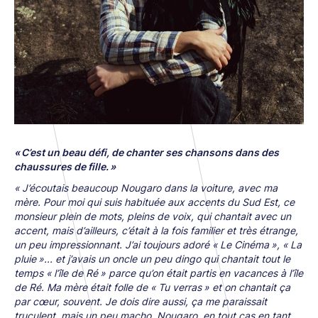
« C’est un beau défi, de chanter ses chansons dans des
chaussures de fille. »
« J’écoutais beaucoup Nougaro dans la voiture, avec ma
mère. Pour moi qui suis habituée aux accents du Sud Est, ce
monsieur plein de mots, pleins de voix, qui chantait avec un
accent, mais d’ailleurs, c’était à la fois familier et très étrange,
un peu impressionnant. J’ai toujours adoré « Le Cinéma », « La
pluie »... et j’avais un oncle un peu dingo qui chantait tout le
temps « l’île de Ré » parce qu’on était partis en vacances à l’île
de Ré. Ma mère était folle de « Tu verras » et on chantait ça
par cœur, souvent. Je dois dire aussi, ça me paraissait
truculent, mais un peu macho, Nougaro, en tout cas en tant