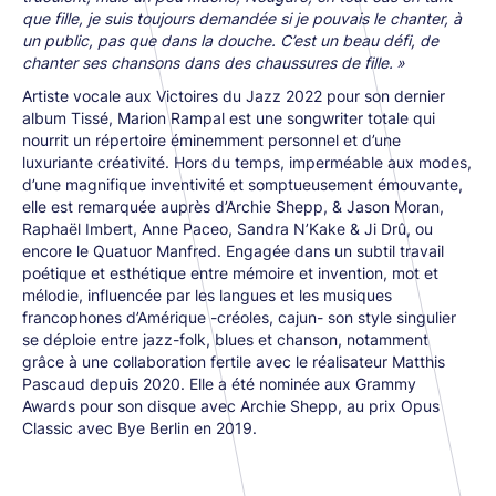
que fille, je suis toujours demandée si je pouvais le chanter, à
un public, pas que dans la douche. C’est un beau défi, de
chanter ses chansons dans des chaussures de fille. »
Artiste vocale aux Victoires du Jazz 2022 pour son dernier
album Tissé, Marion Rampal est une songwriter totale qui
nourrit un répertoire éminemment personnel et d’une
luxuriante créativité. Hors du temps, imperméable aux modes,
d’une magnifique inventivité et somptueusement émouvante,
elle est remarquée auprès d’Archie Shepp, & Jason Moran,
Raphaël Imbert, Anne Paceo, Sandra N’Kake & Ji Drû, ou
encore le Quatuor Manfred. Engagée dans un subtil travail
poétique et esthétique entre mémoire et invention, mot et
mélodie, influencée par les langues et les musiques
francophones d’Amérique -créoles, cajun- son style singulier
se déploie entre jazz-folk, blues et chanson, notamment
grâce à une collaboration fertile avec le réalisateur Matthis
Pascaud depuis 2020. Elle a été nominée aux Grammy
Awards pour son disque avec Archie Shepp, au prix Opus
Classic avec Bye Berlin en 2019.