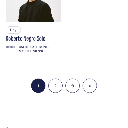
Day
Roberto Negro Solo
18H00
CATHÉDRALE SAINT-
MAURICE VIENNE
Pagination
1
2
»
Page
Page
Last
page