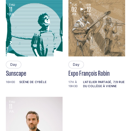
THU
TUE
FRI
11
02
12
JUL
JUL
JUL
Day
Day
Sunscape
Expo François Robin
16H00
SCÈNE DE CYBÈLE
17H À
L'ATELIER PARTAGÉ, 7/9 RUE
19H30
DU COLLÈGE À VIENNE
THU
11
JUL