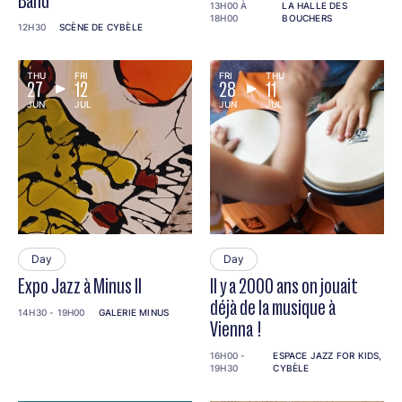
Band
13H00 À
LA HALLE DES
18H00
BOUCHERS
12H30
SCÈNE DE CYBÈLE
THU
FRI
FRI
THU
27
12
28
11
JUN
JUL
JUN
JUL
Day
Day
Expo Jazz à Minus ll
Il y a 2000 ans on jouait
déjà de la musique à
14H30 - 19H00
GALERIE MINUS
Vienna !
16H00 -
ESPACE JAZZ FOR KIDS,
19H30
CYBÈLE