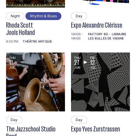
Night
Rhythm & Blues
Day
Rhoda Scott
Expo Alexandre Clérisse
Jools Holland
10H00 -
FACTORY BD - LIBRAIRIE
19H00
LES BULLES DE VIENNE
8:30 PM
THÉÂTRE ANTIQUE
THU
THU
FRI
11
27
12
JUL
JUN
JUL
Day
Day
The Jazzschool Studio
Expo Yves Zurstrassen