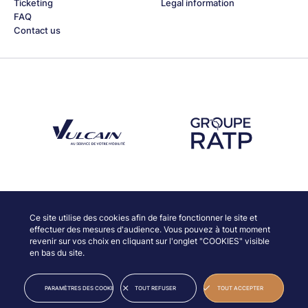
Ticketing
Legal information
FAQ
Contact us
Découvrez notre partenaire Groupe Vulcain
Découvrez notre partenaire RAT
Discover our partners
Ce site utilise des cookies afin de faire fonctionner le site et
effectuer des mesures d'audience. Vous pouvez à tout moment
revenir sur vos choix en cliquant sur l'onglet "COOKIES" visible
en bas du site.
© JAZZ À VIENNE
LEGAL INFORMATION
PARAMÈTRES DES COOKIES
TOUT REFUSER
TOUT ACCEPTER
CREDITS