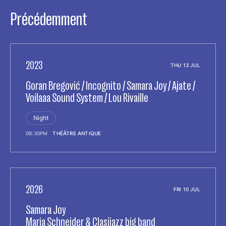
Précédemment
2023
THU 13 JUL
Goran Bregović / Incognito / Samara Joy / Ajate /
Voilaaa Sound System / Lou Rivaille
Night
08:30PM
THÉÂTRE ANTIQUE
2026
FRI 10 JUL
Samara Joy
Maria Schneider & Clasijazz big band