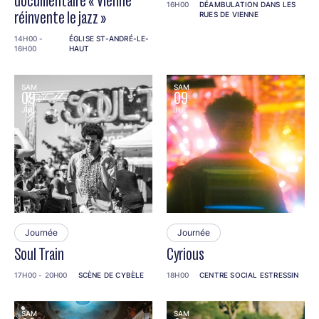
documentaire « Vienne
16H00
DÉAMBULATION DANS LES
réinvente le jazz »
RUES DE VIENNE
14H00 -
ÉGLISE ST-ANDRÉ-LE-
16H00
HAUT
SAM
SAM
09
09
JUL
JUL
Journée
Journée
Soul Train
Cyrious
17H00 - 20H00
SCÈNE DE CYBÈLE
18H00
CENTRE SOCIAL ESTRESSIN
SAM
SAM