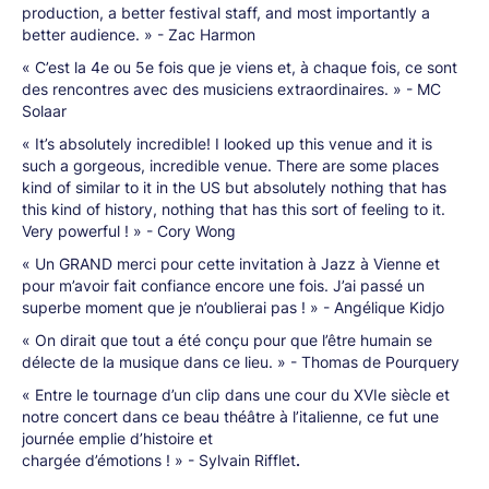
production, a better festival staff, and most importantly a
better audience. » - Zac Harmon
« C’est la 4e ou 5e fois que je viens et, à chaque fois, ce sont
des rencontres avec des musiciens extraordinaires. » - MC
Solaar
« It’s absolutely incredible! I looked up this venue and it is
such a gorgeous, incredible venue. There are some places
kind of similar to it in the US but absolutely nothing that has
this kind of history, nothing that has this sort of feeling to it.
Very powerful ! » - Cory Wong
« Un GRAND merci pour cette invitation à Jazz à Vienne et
pour m’avoir fait confiance encore une fois. J’ai passé un
superbe moment que je n’oublierai pas ! » - Angélique Kidjo
« On dirait que tout a été conçu pour que l’être humain se
délecte de la musique dans ce lieu. » - Thomas de Pourquery
« Entre le tournage d’un clip dans une cour du XVIe siècle et
notre concert dans ce beau théâtre à l’italienne, ce fut une
journée emplie d’histoire et
chargée d’émotions ! » - Sylvain Rifflet
.