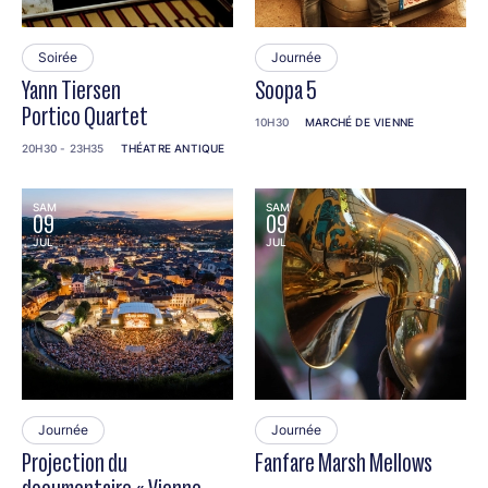
Soirée
Journée
Yann Tiersen
Soopa 5
Portico Quartet
10H30
MARCHÉ DE VIENNE
20H30 - 23H35
THÉATRE ANTIQUE
SAM
SAM
09
09
JUL
JUL
Journée
Journée
Projection du
Fanfare Marsh Mellows