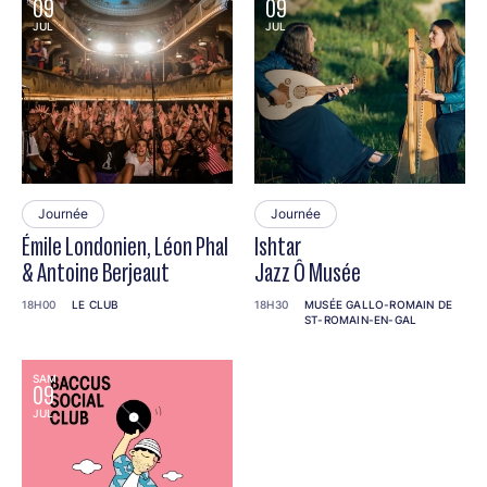
09
09
JUL
JUL
Journée
Journée
Émile Londonien, Léon Phal
Ishtar
& Antoine Berjeaut
Jazz Ô Musée
18H00
LE CLUB
18H30
MUSÉE GALLO-ROMAIN DE
ST-ROMAIN-EN-GAL
SAM
09
JUL