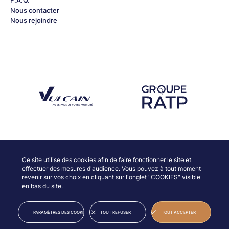
Nous contacter
Nous rejoindre
Découvrez notre partenaire Groupe Vulcain
Découvrez notre partenaire RAT
Découvrez nos partenaires
Ce site utilise des cookies afin de faire fonctionner le site et
effectuer des mesures d'audience. Vous pouvez à tout moment
revenir sur vos choix en cliquant sur l'onglet "COOKIES" visible
en bas du site.
© JAZZ À VIENNE
INFORMATIONS LÉGALES
PARAMÈTRES DES COOKIES
TOUT REFUSER
TOUT ACCEPTER
CRÉDITS