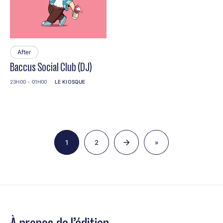
After
Baccus Social Club (DJ)
23H00 - 01H00
LE KIOSQUE
Pagination
1
2
»
Page
Page
Dernière
page