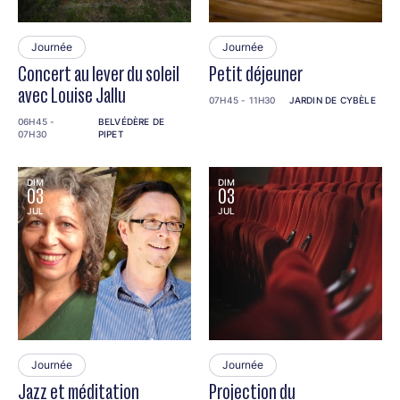
Journée
Journée
Concert au lever du soleil
Petit déjeuner
avec Louise Jallu
07H45 - 11H30
JARDIN DE CYBÈLE
06H45 -
BELVÉDÈRE DE
07H30
PIPET
DIM
DIM
03
03
JUL
JUL
Journée
Journée
Jazz et méditation
Projection du