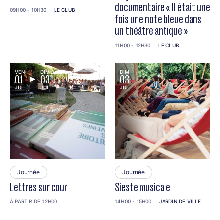
documentaire « Il était une
09H00 - 10H30
LE CLUB
fois une note bleue dans
un théâtre antique »
11H00 - 12H30
LE CLUB
VEN
DIM
DIM
01
03
03
JUL
JUL
JUL
Journée
Journée
Lettres sur cour
Sieste musicale
À PARTIR DE 12H00
14H00 - 15H00
JARDIN DE VILLE