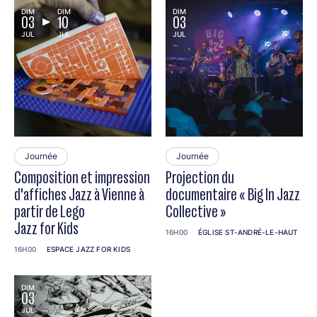
DIM
DIM
DIM
03
10
03
JUL
JUL
JUL
Journée
Journée
Composition et impression
Projection du
d'affiches Jazz à Vienne à
documentaire « Big In Jazz
partir de Lego
Collective »
Jazz for Kids
16H00
ÉGLISE ST-ANDRÉ-LE-HAUT
16H00
ESPACE JAZZ FOR KIDS
DIM
03
JUL