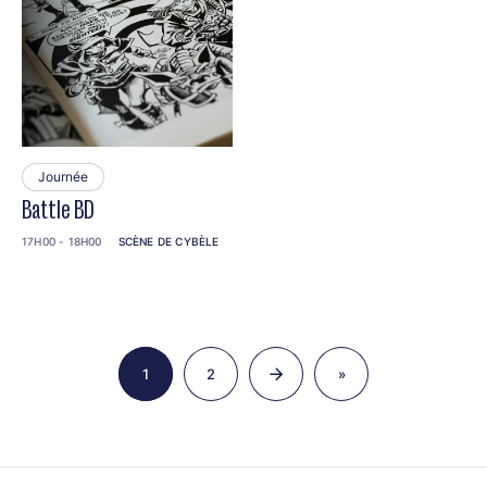
Journée
Battle BD
17H00 - 18H00
SCÈNE DE CYBÈLE
Pagination
1
2
»
Page
Page
Dernière
page