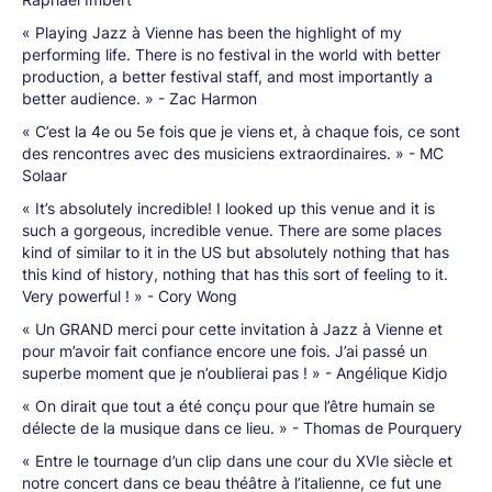
« Playing Jazz à Vienne has been the highlight of my
performing life. There is no festival in the world with better
production, a better festival staff, and most importantly a
better audience. » - Zac Harmon
« C’est la 4e ou 5e fois que je viens et, à chaque fois, ce sont
des rencontres avec des musiciens extraordinaires. » - MC
Solaar
« It’s absolutely incredible! I looked up this venue and it is
such a gorgeous, incredible venue. There are some places
kind of similar to it in the US but absolutely nothing that has
this kind of history, nothing that has this sort of feeling to it.
Very powerful ! » - Cory Wong
« Un GRAND merci pour cette invitation à Jazz à Vienne et
pour m’avoir fait confiance encore une fois. J’ai passé un
superbe moment que je n’oublierai pas ! » - Angélique Kidjo
« On dirait que tout a été conçu pour que l’être humain se
délecte de la musique dans ce lieu. » - Thomas de Pourquery
« Entre le tournage d’un clip dans une cour du XVIe siècle et
notre concert dans ce beau théâtre à l’italienne, ce fut une