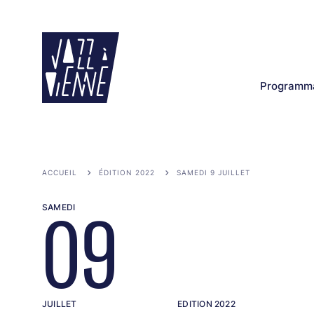
Aller
au
contenu
principal
Programma
ACCUEIL
ÉDITION 2022
SAMEDI 9 JUILLET
SAMEDI
09
JUILLET
EDITION 2022