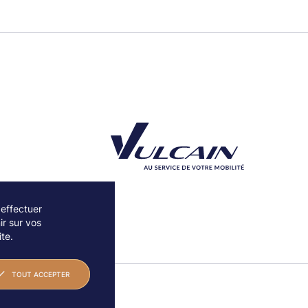
 effectuer
r sur vos
Découvrez notre partenaire Groupe Vulcain
te.
TOUT ACCEPTER