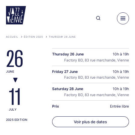
Skip
to
main
content
ACCUEIL
ÉDITION 2025
THURSDAY 26 JUNE
26
Thursday 26 June
10h à 19h
Factory BD, 83 rue marchande, Vienne
Friday 27 June
10h à 19h
JUNE
Factory BD, 83 rue marchande, Vienne
11
Saturday 28 June
10h à 19h
Factory BD, 83 rue marchande, Vienne
Prix
Entrée libre
JULY
2025 EDITION
Voir plus de dates