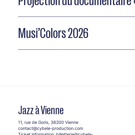
Projection du documentaire «
Musi’Colors 2026
Jazz à Vienne
11, rue de Goris, 38200 Vienne
contact@cybele-production.com
Ticket information:
billetterie@cybele-