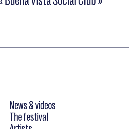
 Buena Vista Social Club »
News & videos
The festival
Artists