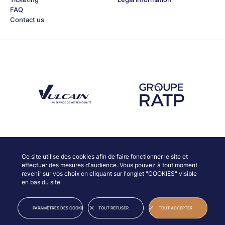
FAQ
Contact us
Découvrez notre partenaire Groupe Vulcain
Découvrez notre partenaire RAT
Discover our partners
Ce site utilise des cookies afin de faire fonctionner le site et
effectuer des mesures d'audience. Vous pouvez à tout moment
revenir sur vos choix en cliquant sur l'onglet "COOKIES" visible
en bas du site.
© JAZZ À VIENNE
LEGAL INFORMATION
PARAMÈTRES DES COOKIES
TOUT REFUSER
TOUT ACCEPTER
CREDITS