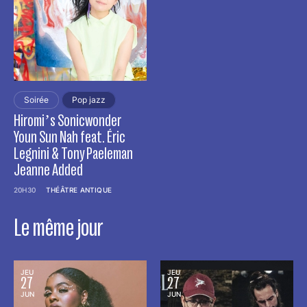
Soirée
Pop jazz
Hiromiʼs Sonicwonder
Youn Sun Nah feat. Éric
Legnini & Tony Paeleman
Jeanne Added
20H30
THÉÂTRE ANTIQUE
Le même jour
JEU
JEU
27
27
JUN
JUN