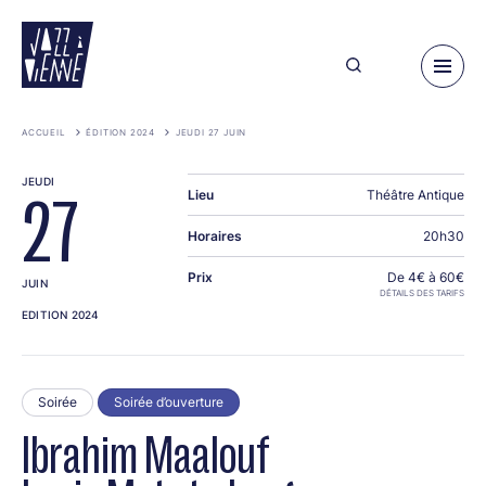
Aller
au
contenu
principal
ACCUEIL
ÉDITION 2024
JEUDI 27 JUIN
JEUDI
Lieu
Théâtre Antique
27
Horaires
20h30
Prix
De 4€ à 60€
JUIN
DÉTAILS DES TARIFS
EDITION 2024
Soirée
Soirée d’ouverture
Ibrahim Maalouf