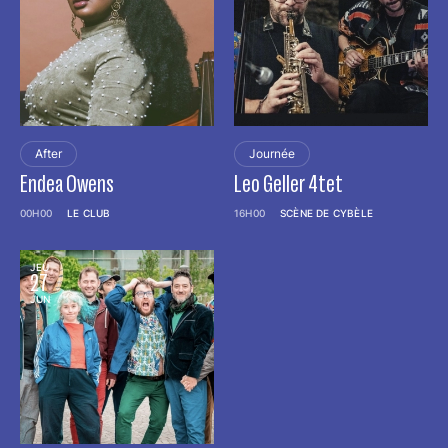
After
Journée
Endea Owens
Leo Geller 4tet
00H00
LE CLUB
16H00
SCÈNE DE CYBÈLE
JEU
27
JUN