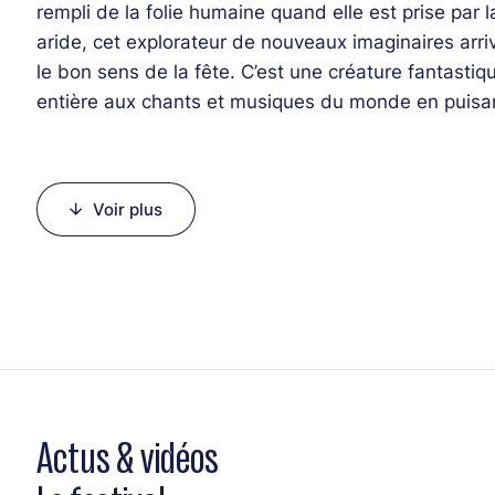
rempli de la folie humaine quand elle est prise par l
aride, cet explorateur de nouveaux imaginaires arrive
le bon sens de la fête. C’est une créature fantasti
entière aux chants et musiques du monde en puisant 
Une mosaïque composée d’une douzaine d’entités fu
Line-up :
Voir plus
Stéphane Cézard (Banjo)
Gérald Chevillon (Saxophone basse)
Rose Dehors (Trombone)
Sébastien Finck (Percussions)
Simon Girard (Trombone)
Antonin Leymarie (Percussions)
Olivier Peysson (Percussions)
Damien Sabatier (Saxophone alto)
Actus & vidéos
Baptiste Sarat (Trompette)
Adrien Spirli (Soubassophone)