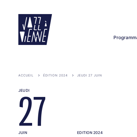
Aller
au
contenu
principal
Programma
ACCUEIL
ÉDITION 2024
JEUDI 27 JUIN
JEUDI
27
JUIN
EDITION 2024