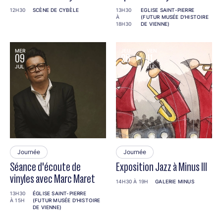
12H30
SCÈNE DE CYBÈLE
13H30
EGLISE SAINT-PIERRE
À
(FUTUR MUSÉE D'HISTOIRE
18H30
DE VIENNE)
MER
JEU
VEN
09
26
11
JUL
JUN
JUL
Journée
Journée
Séance d'écoute de
Exposition Jazz à Minus III
vinyles avec Marc Maret
14H30 À 19H
GALERIE MINUS
13H30
ÉGLISE SAINT-PIERRE
À 15H
(FUTUR MUSÉE D'HISTOIRE
DE VIENNE)