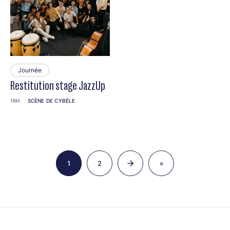
Journée
Restitution stage JazzUp
16H
SCÈNE DE CYBÈLE
Pagination
1
2
»
Page
Page
Dernière
page