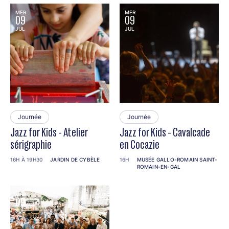
MER
MER
09
09
JUL
JUL
Journée
Journée
Jazz for Kids - Atelier
Jazz for Kids - Cavalcade
sérigraphie
en Cocazie
16H À 19H30
JARDIN DE CYBÈLE
16H
MUSÉE GALLO-ROMAIN SAINT-
ROMAIN-EN-GAL
MER
09
JUL