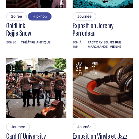
Soirée
Hip-hop
Journée
GoldLink
Exposition Jeremy
Rejjie Snow
Perrodeau
20H30
THÉÂTRE ANTIQUE
10H À
FACTORY BD, 83 RUE
19H
MARCHANDE, VIENNE
MER
JEU
VEN
09
26
11
JUL
JUN
JUL
Journée
Journée
Cardiff University
Exposition Vinyle et Jazz