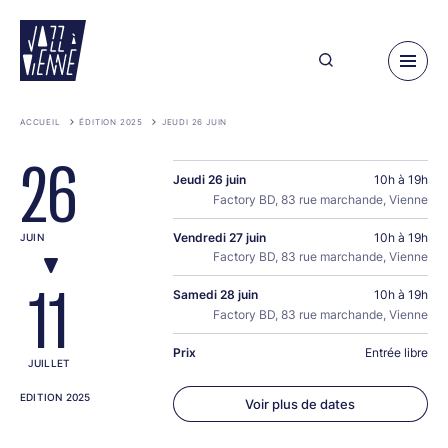
Aller
au
contenu
principal
ACCUEIL
ÉDITION 2025
JEUDI 26 JUIN
26
Jeudi 26 juin
10h à 19h
Factory BD, 83 rue marchande, Vienne
Vendredi 27 juin
10h à 19h
JUIN
Factory BD, 83 rue marchande, Vienne
11
Samedi 28 juin
10h à 19h
Factory BD, 83 rue marchande, Vienne
Prix
Entrée libre
JUILLET
EDITION 2025
Voir plus de dates