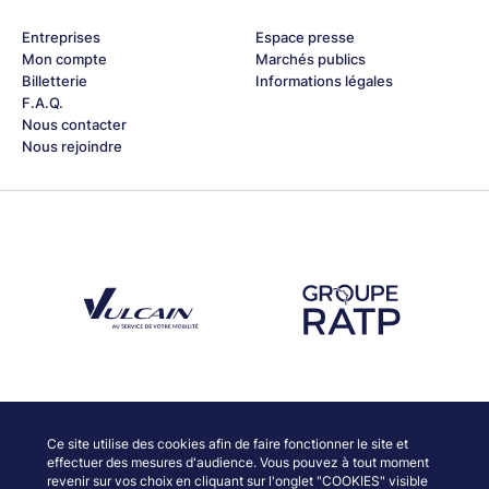
Entreprises
Espace presse
Mon compte
Marchés publics
Billetterie
Informations légales
F.A.Q.
Nous contacter
Nous rejoindre
Découvrez notre partenaire Groupe Vulcain
Découvrez notre partenaire RAT
Découvrez nos partenaires
Ce site utilise des cookies afin de faire fonctionner le site et
effectuer des mesures d'audience. Vous pouvez à tout moment
revenir sur vos choix en cliquant sur l'onglet "COOKIES" visible