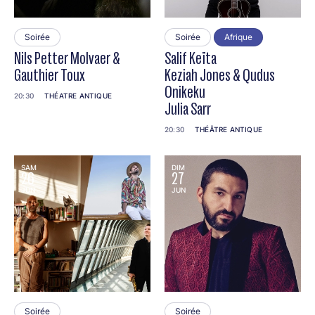
Soirée
Soirée
Afrique
Nils Petter Molvaer &
Salif Keïta
Gauthier Toux
Keziah Jones & Qudus
Onikeku
20:30
THÉATRE ANTIQUE
Julia Sarr
20:30
THÉÂTRE ANTIQUE
SAM
DIM
26
27
JUN
JUN
Soirée
Soirée