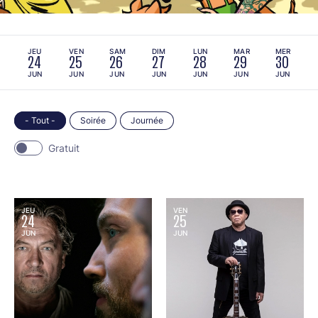
JEU
VEN
SAM
DIM
LUN
MAR
MER
24
25
26
27
28
29
30
JUN
JUN
JUN
JUN
JUN
JUN
JUN
- Tout -
Soirée
Journée
Gratuit
JEU
VEN
24
25
JUN
JUN