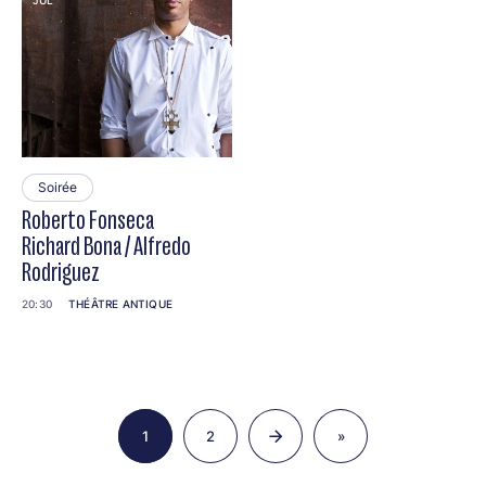
JUL
Soirée
Roberto Fonseca
Richard Bona / Alfredo
Rodriguez
20:30
THÉÂTRE ANTIQUE
Pagination
1
2
»
Page
Page
Dernière
page