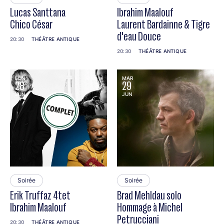
Lucas Santtana
Ibrahim Maalouf
Chico César
Laurent Bardainne & Tigre
d'eau Douce
20:30
THÉÂTRE ANTIQUE
20:30
THÉÂTRE ANTIQUE
LUN
MAR
28
29
JUN
JUN
Soirée
Soirée
Erik Truffaz 4tet
Brad Mehldau solo
Ibrahim Maalouf
Hommage à Michel
Petrucciani
20:30
THÉÂTRE ANTIQUE