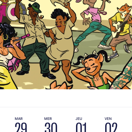
MAR
MER
JEU
VEN
29
30
01
02