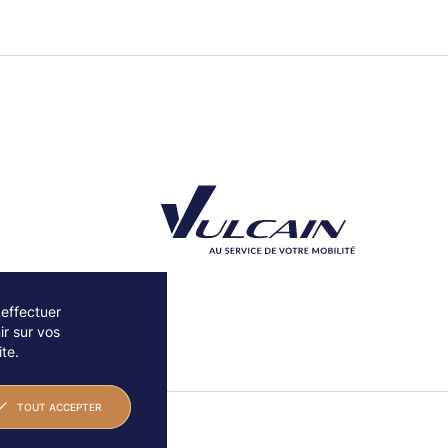
 effectuer
r sur vos
Découvrez notre partenaire Groupe Vulcain
te.
TOUT ACCEPTER