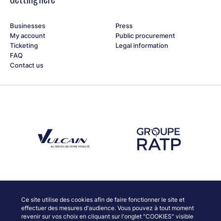
Businesses
Press
My account
Public procurement
Ticketing
Legal information
FAQ
Contact us
Découvrez notre partenaire Groupe Vulcain
Découvrez notre partenaire RAT
Discover our partners
Ce site utilise des cookies afin de faire fonctionner le site et
effectuer des mesures d'audience. Vous pouvez à tout moment
revenir sur vos choix en cliquant sur l'onglet "COOKIES" visible