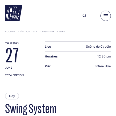
Skip
to
main
content
ACCUEIL
ÉDITION 2024
THURSDAY 27 JUNE
THURSDAY
Lieu
Scène de Cybèle
27
Horaires
12:30 pm
Prix
Entrée libre
JUNE
2024 EDITION
Day
Swing System