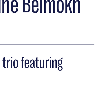
rine Belmokh
trio featuring