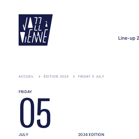
Skip
to
main
content
Line-up 
ACCUEIL
ÉDITION 2024
FRIDAY 5 JULY
FRIDAY
05
JULY
2024 EDITION