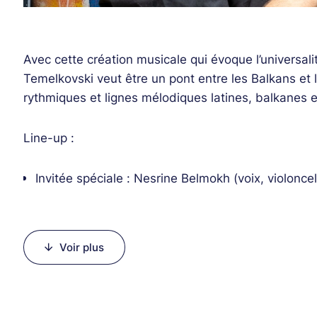
Avec cette création musicale qui évoque l’universal
Temelkovski veut être un pont entre les Balkans et l
rythmiques et lignes mélodiques latines, balkanes e
Line-up :
Invitée spéciale : Nesrine Belmokh (voix, violoncel
Stracho Temelkovski (basse, mandole, percussio
Jean-François Baez (accordéon)
Jean-Charles Richard (saxophone soprano baryt
Voir plus