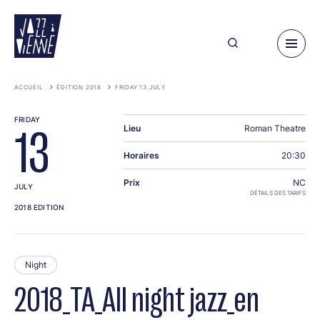
Skip
to
main
content
ACCUEIL
ÉDITION 2018
FRIDAY 13 JULY
FRIDAY
Lieu
Roman Theatre
13
Horaires
20:30
Prix
NC
JULY
DÉTAILS DES TARIFS
2018 EDITION
Night
2018_TA_All night jazz_en