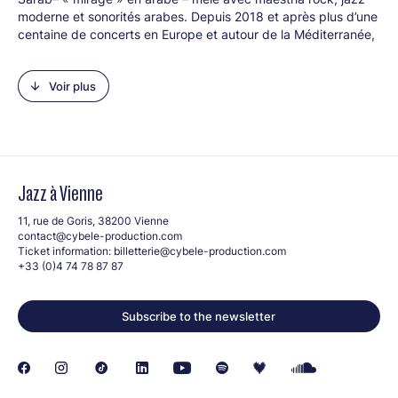
moderne et sonorités arabes. Depuis 2018 et après plus d’une
centaine de concerts en Europe et autour de la Méditerranée,
Sarāb évolue et réinvente son univers. Le groupe a marqué à
nouveau les esprits avec
Qawalebese Tape
, un EP filmé, fruit
Voir plus
de la fusion entre musiques actuelles et une immersion
féconde dans un monde de traditions millénaires.
Line-up :
Climène Zarkan (voc)
Robinson Khoury (tb)
Jazz à Vienne
Baptiste Ferrandis (g)
Thibault Gomez (kyb)
11, rue de Goris, 38200 Vienne
Timothée Robert (b)
contact@cybele-production.com
Paul Berne (dms)
Ticket information:
billetterie@cybele-production.com
+33 (0)4 74 78 87 87
Subscribe to the newsletter