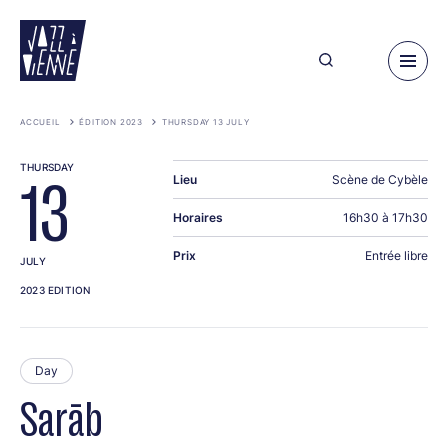
Skip
to
main
content
ACCUEIL
ÉDITION 2023
THURSDAY 13 JULY
THURSDAY
Lieu
Scène de Cybèle
13
Horaires
16h30 à 17h30
Prix
Entrée libre
JULY
2023 EDITION
Day
Sarāb