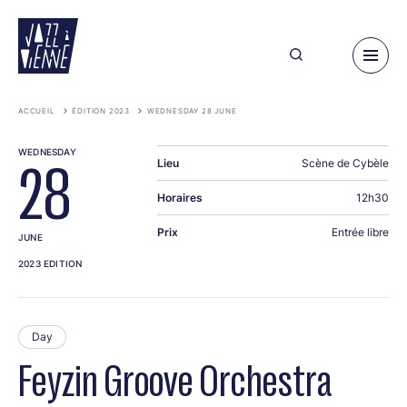
Skip
to
main
content
ACCUEIL
ÉDITION 2023
WEDNESDAY 28 JUNE
WEDNESDAY
Lieu
Scène de Cybèle
28
Horaires
12h30
Prix
Entrée libre
JUNE
2023 EDITION
Day
Feyzin Groove Orchestra