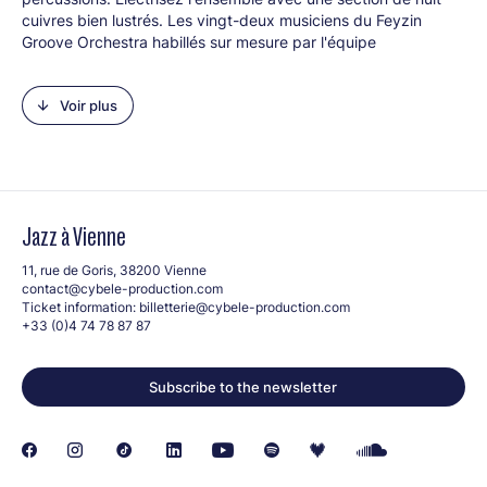
cuivres bien lustrés. Les vingt-deux musiciens du Feyzin
Groove Orchestra habillés sur mesure par l'équipe
pédagogique du conservatoire de Feyzin, prennent la route
avec Stevie Wonder, Michael Jackson, Alicia Keys, Beyoncé,
Voir plus
Earth Wind & Fire, Tina Turner, Incognito, Aretha Franklin.
Line-up :
Chant et chœurs : Célina Bénnoui (v), Cécile Chabert (v),
Magali Deyrieux (v), Vania Dibos (v), Ophélie Dumas (v),
Sophie Ferraro (v), Mila Morize (v), Lorie Rochette (v)
Jazz à Vienne
Cuivres : Lionel Biolley (a.s), Nina Naglieri (a.s), Fabien
Duffaud (t.s), Jimmy Fargeot (t.s), Laurent Chauchat (b.s),
11, rue de Goris, 38200 Vienne
Boris Clémençon (trp), Guillaume Rambour (trp), Alain Penet
contact@cybele-production.com
(trb)
Ticket information:
billetterie@cybele-production.com
Rythmique : Maxence Griffon (g), Matthieu Peyron (b),
+33 (0)4 74 78 87 87
Bernard Jean (kb), Hervé Badoux (perc/drums), Nathan
Delmas (perc), Valentin Guay (drums)
Subscribe to the newsletter