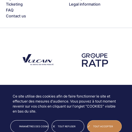
Ticketing
Legal information
FAQ
Contact us
Découvrez notre partenaire Groupe Vulcain
Découvrez notre partenaire RAT
Discover our partners
Ce site utilise des cookies afin de faire fonctionner le site et
effectuer des mesures d'audience. Vous pouvez à tout moment
revenir sur vos choix en cliquant sur l'onglet "COOKIES" visible
en bas du site.
© JAZZ À VIENNE
LEGAL INFORMATION
PARAMÈTRES DES COOKIES
TOUT REFUSER
TOUT ACCEPTER
CREDITS