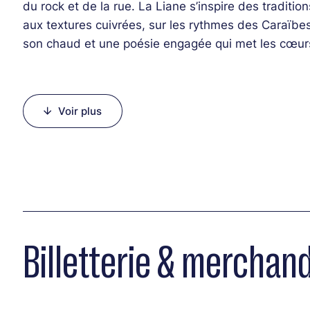
du rock et de la rue. La Liane s’inspire des traditi
aux textures cuivrées, sur les rythmes des Caraïbe
son chaud et une poésie engagée qui met les cœu
Line-up :
Voir plus
Angela Erazo (voix, percussions)
Jérôme Amevet (saxophone soprano)
Johannes Hagenloch (saxophone ténor)
Achille Autin (soubassophone)
Maxime Tritschberger (guitare)
Pierre Tanguy (batterie)
Billetterie & merchand