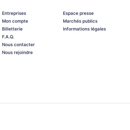
ijazz big band + Melissa Aldana & Levi Harvey
Entreprises
Espace presse
Mon compte
Marchés publics
Billetterie
Informations légales
F.A.Q.
Nous contacter
Nous rejoindre