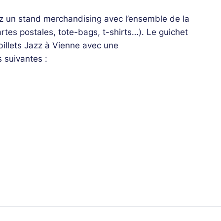
z un stand merchandising avec l’ensemble de la
es postales, tote-bags, t-shirts…). Le guichet
 billets Jazz à Vienne avec une
s suivantes :
 + Chicago Blues Summer
& Ravi Coltrane
a
 Paceo / Sélène Saint-Aimé / Tiss Rodriguez
n