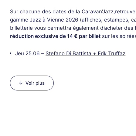
Sur chacune des dates de la Caravan’Jazz,
retrouve
gamme Jazz à Vienne 2026 (affiches, estampes, cart
billetterie vous permettra également d’acheter des
réduction exclusive de 14 € par billet
sur les soirée
Jeu 25.06 –
Stefano Di Battista + Erik Truffaz
Sam 27.06 –
Samantha Fish + Fantastic Negrito
Lun 29.06 –
Jeff Mills + Sun Ra Arkestra + VERB
Mar 30.06 –
Groundation + Kokoroko
Voir plus
Mer 01.07 –
Imany + Molly Johnson
Jeu 02.07 –
Beirut + Vincent Peirani
Sam 04.07 –
Marcus Miller + Terence Blanchard 
Lun 06.07 –
Angélique Kidjo + Fatoumata Diawar
Mar 07.07 –
De La Soul + Lakecia Benjamin
Mer 08.07 –
Jon Batiste + James Andrews / Anne
Jeu 09.07 –
Buena Vista All Stars + The Getdow