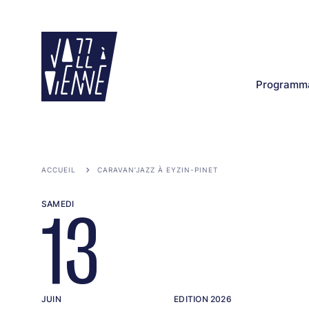
Aller
au
contenu
principal
Programma
ACCUEIL
CARAVAN’JAZZ À EYZIN-PINET
SAMEDI
13
JUIN
EDITION 2026