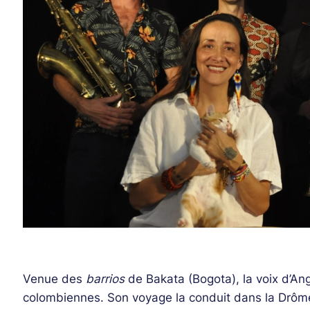
Venue des
barrios
de Bakata (Bogota), la voix d’Ang
colombiennes. Son voyage la conduit dans la Drôme 