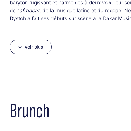
baryton rugissant et harmonies à deux voix, leur so
de l’
afrobeat
, de la musique latine et du reggae. Né
Dystoh a fait ses débuts sur scène à la Dakar Musi
tournées en Colombie, au Canada et en Europe. Leu
Times » (mai 2024), porte le poids de l’isolement li
personnelle subtile, brute et poétique sur les tro
Voir plus
rapide. Des morceaux et des vidéos remarquables c
en valeur le meilleur de leurs grooves hypnotiques
que les deux artistes s’échangent les rôles de chan
Line-up :
Ray Tabana (saxophone baryton, voix)
Brunch
Phil Motion (congas, voix)