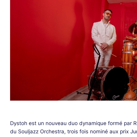
Dystoh est un nouveau duo dynamique formé par R
du Souljazz Orchestra, trois fois nominé aux prix 