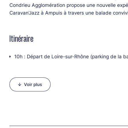
Condrieu Agglomération propose une nouvelle expér
Caravan’Jazz à Ampuis à travers une balade convivi
Itinéraire
10h : Départ de Loire-sur-Rhône (parking de la b
10h22 : Commune (Guinguette de l’Isle Barlet)
10h35 : Sainte-Colombe (Tour des Valois)
10h43 : Saint-Cyr-sur-le-Rhône (Parc de Maison 
Voir plus
11h : Arrivée à Ampuis (Guinguette de la Traille)