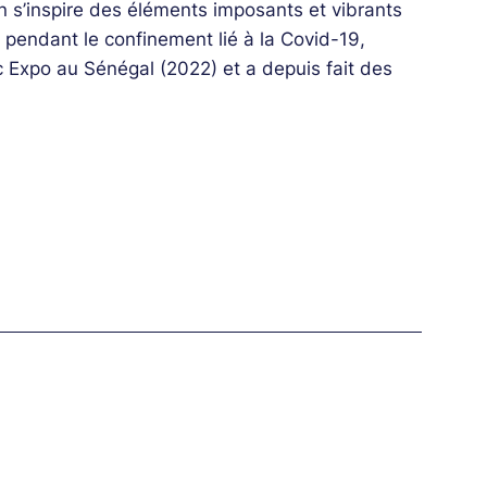
n s’inspire des éléments imposants et vibrants
 pendant le confinement lié à la Covid-19,
c Expo au Sénégal (2022) et a depuis fait des
r premier album autoproduit, « Heat of the
é au confinement tout en offrant une réflexion
ubles mondiaux dans un monde en mutation
omme « All My Life » et « Days Go By » mettent
 et de leurs arrangements polyrythmiques, tandis
teurs principaux.