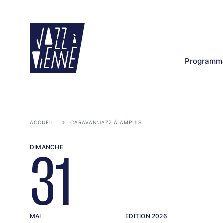
Aller
au
contenu
principal
Programma
ACCUEIL
CARAVAN’JAZZ À AMPUIS
DIMANCHE
31
MAI
EDITION 2026