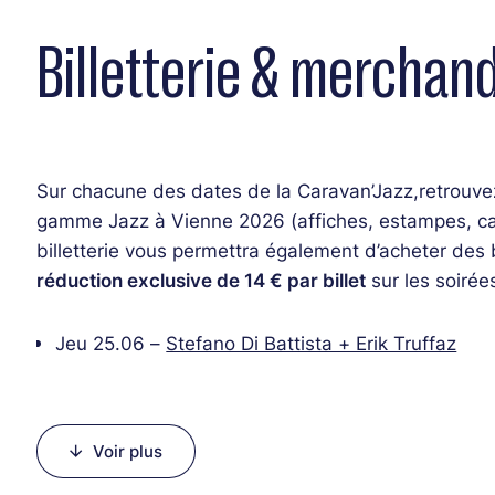
Billetterie & merchand
Sur chacune des dates de la Caravan’Jazz,
retrouve
gamme Jazz à Vienne 2026 (affiches, estampes, cart
billetterie vous permettra également d’acheter des
réduction exclusive de 14 € par billet
sur les soirée
Jeu 25.06 –
Stefano Di Battista + Erik Truffaz
Sam 27.06 –
Samantha Fish + Fantastic Negrito
Lun 29.06 –
Jeff Mills + Sun Ra Arkestra + VERB
Mar 30.06 –
Groundation + Kokoroko
Voir plus
Mer 01.07 –
Imany + Molly Johnson
Jeu 02.07 –
Beirut + Vincent Peirani