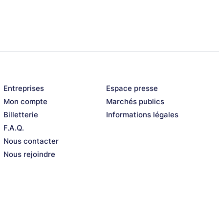
& Ravi Coltrane
a
 Paceo / Sélène Saint-Aimé / Tiss Rodriguez
n
ijazz big band + Melissa Aldana & Levi Harvey
Entreprises
Espace presse
Mon compte
Marchés publics
Billetterie
Informations légales
F.A.Q.
Nous contacter
Nous rejoindre