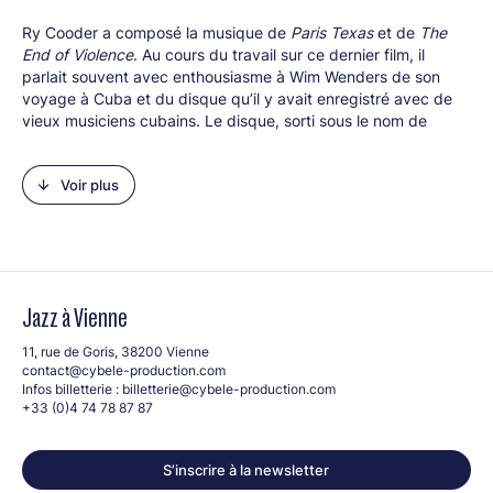
Ry Cooder a composé la musique de
Paris Texas
et de
The
End of Violence
. Au cours du travail sur ce dernier film, il
parlait souvent avec enthousiasme à Wim Wenders de son
voyage à Cuba et du disque qu’il y avait enregistré avec de
vieux musiciens cubains. Le disque, sorti sous le nom de
« Buena Vista Social Club », fut un succès international. Au
printemps 1998, Ry Cooder retourne à Cuba pour y
Voir plus
enregistrer un disque avec Ibrahim Ferrer et tous les
musiciens qui avaient participé au premier album. Cette fois,
Wim Wenders était du voyage avec une petite équipe de
tournage.
En présence de Guillaume Anger, directeur artistique du
festival Jazz à Vienne, à l’occasion de la venue de la mythique
Jazz à Vienne
formation
Buena Vista All Stars lors de la soirée Cuba
, le jeudi
9 juillet, à Jazz à Vienne.
11, rue de Goris, 38200 Vienne
contact@cybele-production.com
En partenariat avec le Comœdia et Les Films du Losange
Infos billetterie :
billetterie@cybele-production.com
+33 (0)4 74 78 87 87
S’inscrire à la newsletter