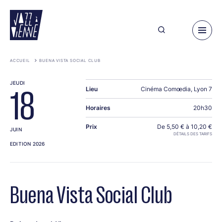
Aller
au
contenu
principal
ACCUEIL
BUENA VISTA SOCIAL CLUB
JEUDI
Lieu
Cinéma Comœdia, Lyon 7
18
Horaires
20h30
Prix
De 5,50 € à 10,20 €
JUIN
DÉTAILS DES TARIFS
EDITION 2026
Buena Vista Social Club