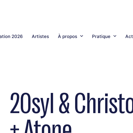
tion 2026
Artistes
À propos
Pratique
Act
20syl & Christ
+ Atone