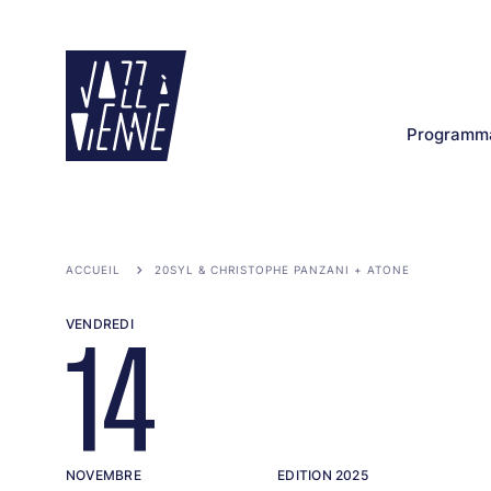
Aller
au
contenu
principal
Programma
ACCUEIL
20SYL & CHRISTOPHE PANZANI + ATONE
VENDREDI
14
NOVEMBRE
EDITION 2025