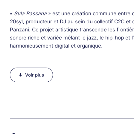
«
Sula Bassana
» est une création commune entre d
20syl, producteur et DJ au sein du collectif C2C et 
Panzani. Ce projet artistique transcende les front
sonore riche et variée mêlant le jazz, le hip-hop et 
harmonieusement digital et organique.
Line-up :
Voir plus
20syl (machines)
Christophe Panzani (saxophones, clarinettes, flût