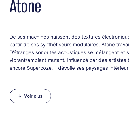
Atone
De ses machines naissent des textures électronique
partir de ses synthétiseurs modulaires, Atone travai
D’étranges sonorités acoustiques se mélangent et 
vibrant/ambiant mutant. Influencé par des artistes 
encore Superpoze, il dévoile ses paysages intérieurs 
assurera la première partie de soirée.
Line-up :
Voir plus
Atone (machines)