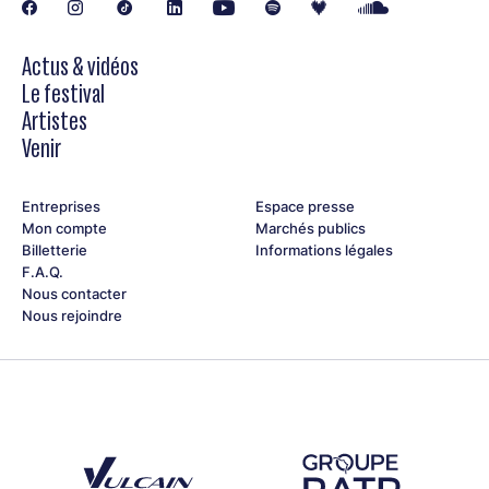
sur le compte ayant servi à l’achat). Des casques de
protection auditive sont disponibles aux points info du
festival, à Cybèle.
Actus & vidéos
Le festival
Artistes
Venir
Entreprises
Espace presse
Mon compte
Marchés publics
Billetterie
Informations légales
F.A.Q.
Nous contacter
Nous rejoindre