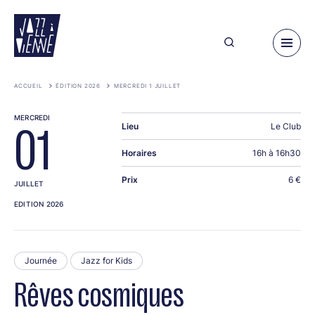
Aller
au
contenu
principal
ACCUEIL
ÉDITION 2026
MERCREDI 1 JUILLET
MERCREDI
Lieu
Le Club
01
Horaires
16h à 16h30
Prix
6 €
JUILLET
EDITION 2026
Journée
Jazz for Kids
Rêves cosmiques