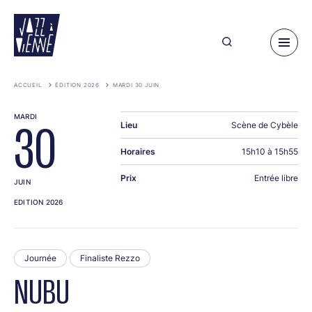
Aller
au
contenu
principal
ACCUEIL
ÉDITION 2026
MARDI 30 JUIN
MARDI
Lieu
Scène de Cybèle
30
Horaires
15h10 à 15h55
Prix
Entrée libre
JUIN
EDITION 2026
Journée
Finaliste Rezzo
NUBU