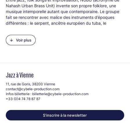
Nahash Urban Brass Unit) invente son propre folklore, une
musique intemporelle autant que contemporaine. Le groupe
fait se rencontrer avec malice des instruments d’époques
différentes : le serpent, ancêtre européen du tuba, le
flugabone, conçu plus récemment pour sa praticité au sein
des
marching band
, le trombone, les percussions à peaux
Voir plus
animales et la contrebasse. Les voix forment une matière à
part entière, élastique, rebondissante, nourrie de scansion, de
yodel, de cris. En se jouant avec gourmandise des époques,
NUBU offre au serpent — à la charge mystique qu’il suggère
et à son timbre tombé dans l’oubli — une place inattendue
dans un présent ébouriffant.
Jazz à Vienne
Line-up :
11, rue de Goris, 38200 Vienne
Elisabeth Coxall (serpent)
contact@cybele-production.com
Victor Auffray (flugabone)
Infos billetterie :
billetterie@cybele-production.com
Thibaut Du Cheyron (trombone)
+33 (0)4 74 78 87 87
Marion Ruault (contrebasse)
Guillaume Lys (percussions)
S’inscrire à la newsletter
Groupe propulsé par Paris Jazz Club – Île-de-France
Retrouvez les groupes finalistes du Rezzo au festival Jazz à