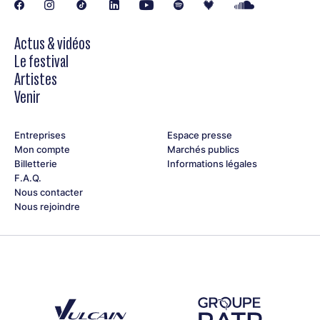
Vienne le 29 et 30 juin 2026, sur la scène de Cybèle !
L’annonce du groupe lauréat du Rezzo Jazz à Vienne 2026
aura lieu le mardi 30 juin à 20h45 sur la scène de Cybèle.
Actus & vidéos
Le festival
Artistes
Venir
Entreprises
Espace presse
Mon compte
Marchés publics
Billetterie
Informations légales
F.A.Q.
Nous contacter
Nous rejoindre