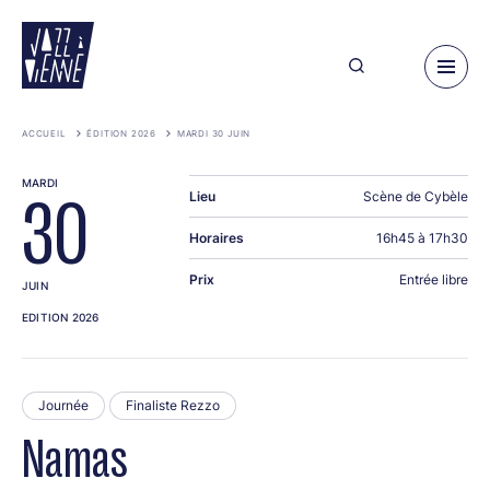
Aller
au
contenu
principal
ACCUEIL
ÉDITION 2026
MARDI 30 JUIN
MARDI
Lieu
Scène de Cybèle
30
Horaires
16h45 à 17h30
Prix
Entrée libre
JUIN
EDITION 2026
Journée
Finaliste Rezzo
Namas