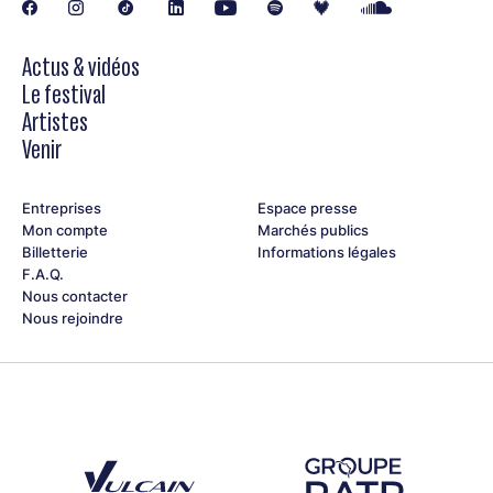
Retrouvez les groupes finalistes du Rezzo au festival Jazz à
Vienne le 29 et 30 juin 2026, sur la scène de Cybèle !
L’annonce du groupe lauréat du Rezzo Jazz à Vienne 2026
Actus & vidéos
aura lieu le mardi 30 juin à 20h45 sur la scène de Cybèle.
Le festival
Artistes
Venir
Entreprises
Espace presse
Mon compte
Marchés publics
Billetterie
Informations légales
F.A.Q.
Nous contacter
Nous rejoindre