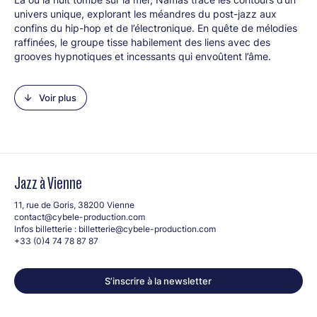
univers unique, explorant les méandres du post-jazz aux
confins du hip-hop et de l’électronique. En quête de mélodies
raffinées, le groupe tisse habilement des liens avec des
grooves hypnotiques et incessants qui envoûtent l’âme.
Originaire de Bretagne, le trio consigne ses premières
aspirations musicales dans un album inaugural, Tapestry,
Voir plus
pressé en vinyle 33 tours. Tel un journal intime, il révèle les
esquisses d’une personnalité singulière et l’ambition de faire
résonner des instruments acoustiques avec une intensité
nouvelle. Leurs compositions oniriques, nourries par des
influences aussi diverses que J Dilla, l’art urbain et la scène
londonienne, évoquent un jazz en ébullition, décomplexé et
Jazz à Vienne
avide d’exploration. Ici, l’écriture et la liberté s’entrelacent
avec une harmonie palpable, créant une musique qui
11, rue de Goris, 38200 Vienne
transcende les genres et invite à l’évasion.
contact@cybele-production.com
Infos billetterie :
billetterie@cybele-production.com
Line-up :
+33 (0)4 74 78 87 87
Gaël Bourgeault (piano, claviers)
Léo Debroise (contrebasse)
S’inscrire à la newsletter
Victor Dubois (batterie)
Groupe propulsé par Vannes Echos Jazz – Bretagne