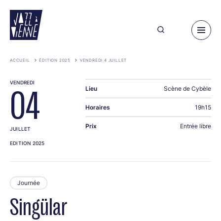
Aller
au
contenu
principal
ACCUEIL
ÉDITION 2025
VENDREDI 4 JUILLET
VENDREDI
Lieu
Scène de Cybèle
04
Horaires
19h15
Prix
Entrée libre
JUILLET
EDITION 2025
Journée
Singülar