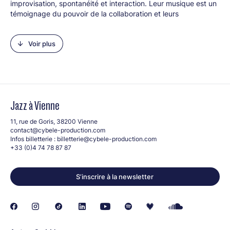
improvisation, spontanéité et interaction. Leur musique est un
témoignage du pouvoir de la collaboration et leurs
performances un voyage imprévisible à travers l'univers du
jazz, de la musique classique et de l'électro (Kultur | lx).
Voir plus
Line-up :
Pascal Schumacher (vibraphone, claviers, électroniques)
Sebastian Studnitzky (piano, trompette, électroniques)
Edward Perraud (batterie, électroniques)
Jazz à Vienne
11, rue de Goris, 38200 Vienne
contact@cybele-production.com
Infos billetterie :
billetterie@cybele-production.com
+33 (0)4 74 78 87 87
S’inscrire à la newsletter