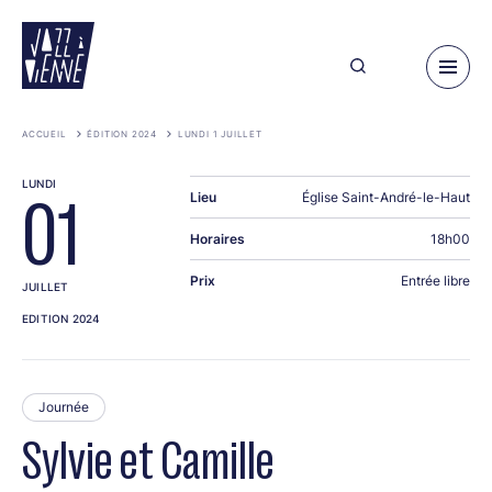
Aller
au
contenu
principal
ACCUEIL
ÉDITION 2024
LUNDI 1 JUILLET
LUNDI
Lieu
Église Saint-André-le-Haut
01
Horaires
18h00
Prix
Entrée libre
JUILLET
EDITION 2024
Journée
Sylvie et Camille