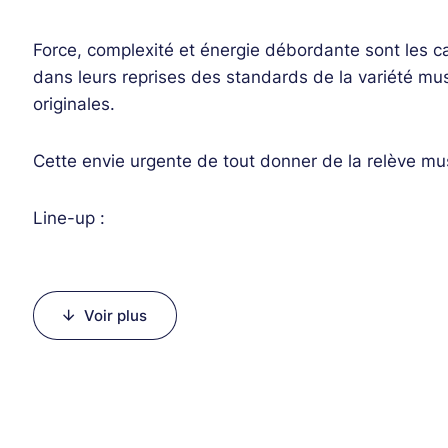
Force, complexité et énergie débordante sont les ca
dans leurs reprises des standards de la variété mu
originales.
Cette envie urgente de tout donner de la relève musi
Line-up :
Koudjou S. Florentin (trombone)
Dogbevi H. Chedrack (trombone)
Voir plus
Tchanvoedou D. Parfait (trompette)
Hounsou D. Boris (trompette)
Makon Jean-Baptiste (percussions)
Aklamavo E. Sem (percussions)
Koudjou F. Thiéry (tuba, sousaphone)