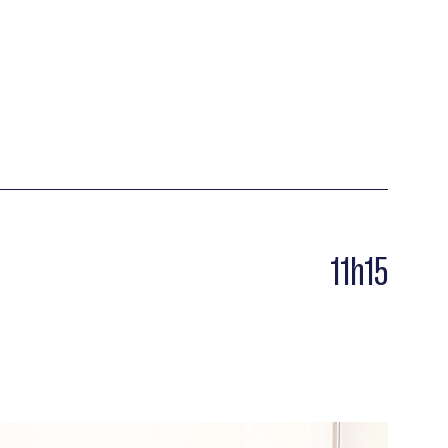
d
11h15