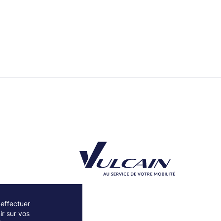
 effectuer
r sur vos
Découvrez notre partenaire Groupe Vulcain