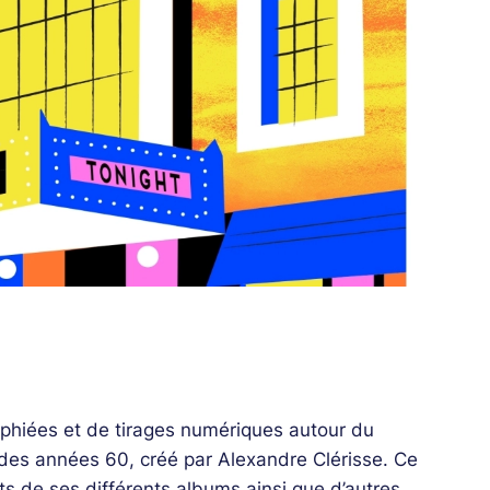
aphiées et de tirages numériques autour du
es années 60, créé par Alexandre Clérisse. Ce
ts de ses différents albums ainsi que d’autres