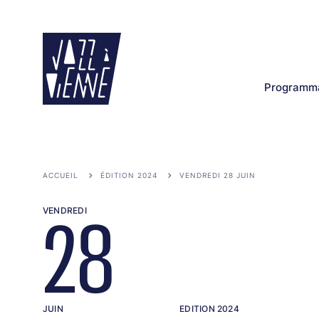
Aller
au
contenu
principal
Programma
ACCUEIL
ÉDITION 2024
VENDREDI 28 JUIN
VENDREDI
28
JUIN
EDITION 2024