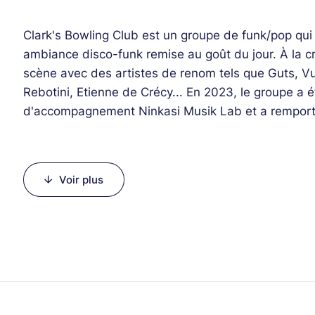
Clark's Bowling Club est un groupe de funk/pop qui 
ambiance disco-funk remise au goût du jour. À la cr
scène avec des artistes de renom tels que Guts, V
Rebotini, Etienne de Crécy... En 2023, le groupe a 
d'accompagnement Ninkasi Musik Lab et a remporté
Line-up :
Voir plus
Manuel Petit (clavier)
Pierre Imart (voix, saxophone)
Loïc Marchat (guitare, voix)
Théo Michel (guitare)
Théo Boero (basse)