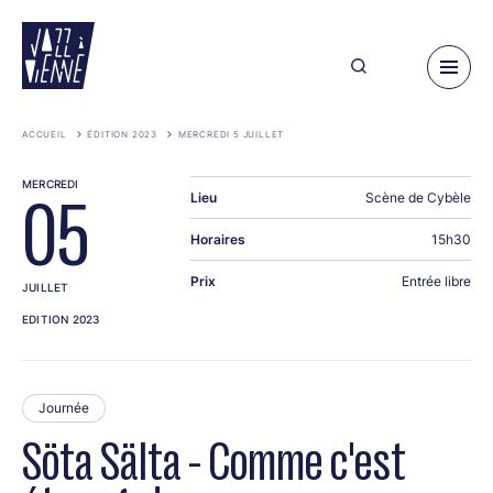
Aller
au
contenu
principal
ACCUEIL
ÉDITION 2023
MERCREDI 5 JUILLET
MERCREDI
Lieu
Scène de Cybèle
05
Horaires
15h30
Prix
Entrée libre
JUILLET
EDITION 2023
Journée
Söta Sälta - Comme c'est