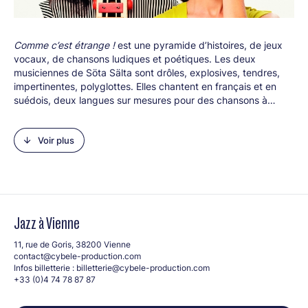
Comme c’est étrange !
est une pyramide d’histoires, de jeux
vocaux, de chansons ludiques et poétiques. Les deux
musiciennes de Söta Sälta sont drôles, explosives, tendres,
impertinentes, polyglottes. Elles chantent en français et en
suédois, deux langues sur mesures pour des chansons à
dormir debout. Au vibraphone s’ajoutent des objets incongrus,
des percussions, des jouets, des instruments inventés et une
Voir plus
étonnante harmonie vocale. Joignant le geste à la parole, elles
font participer les enfants à leur univers sonore.
Line-up :
Elsa Birgé (v, vb, perc, objets sonores)
Linda Edsjö (v, vb, perc, objets sonores)
Jazz à Vienne
À partir de 5 ans
11, rue de Goris, 38200 Vienne
contact@cybele-production.com
Infos billetterie :
billetterie@cybele-production.com
+33 (0)4 74 78 87 87