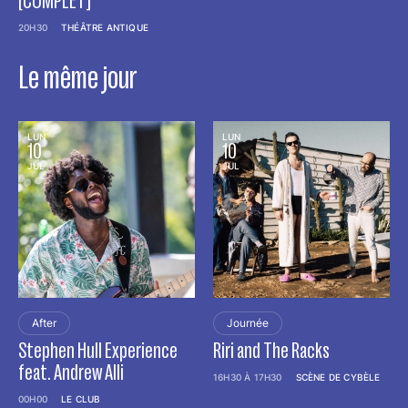
[COMPLET]
20H30
THÉÂTRE ANTIQUE
Le même jour
LUN
LUN
10
10
JUL
JUL
After
Journée
Stephen Hull Experience
Riri and The Racks
feat. Andrew Alli
16H30 À 17H30
SCÈNE DE CYBÈLE
00H00
LE CLUB