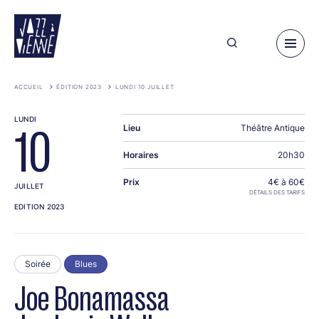
Aller
au
contenu
principal
ACCUEIL
ÉDITION 2023
LUNDI 10 JUILLET
LUNDI
Lieu
Théâtre Antique
10
Horaires
20h30
Prix
4€ à 60€
JUILLET
DÉTAILS DES TARIFS
EDITION 2023
Soirée
Blues
Joe Bonamassa