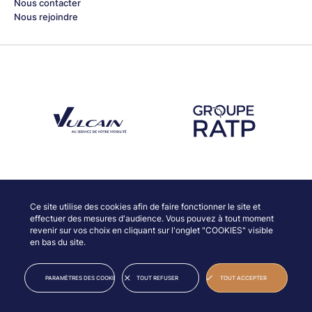
Nous contacter
Nous rejoindre
Découvrez notre partenaire Groupe Vulcain
Découvrez notre partenaire RAT
Découvrez nos partenaires
Ce site utilise des cookies afin de faire fonctionner le site et
effectuer des mesures d'audience. Vous pouvez à tout moment
revenir sur vos choix en cliquant sur l'onglet "COOKIES" visible
en bas du site.
© JAZZ À VIENNE
INFORMATIONS LÉGALES
PARAMÈTRES DES COOKIES
TOUT REFUSER
TOUT ACCEPTER
Acheter mon billet
CRÉDITS