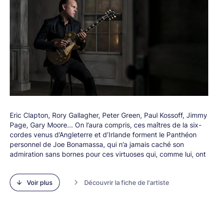
Eric Clapton, Rory Gallagher, Peter Green, Paul Kossoff, Jimmy
Page, Gary Moore... On l’aura compris, ces maîtres de la six-
cordes venus d’Angleterre et d’Irlande forment le Panthéon
personnel de Joe Bonamassa, qui n’a jamais caché son
admiration sans bornes pour ces virtuoses qui, comme lui, ont
toujours su cultiver une certaine sophistication dans leur
approche du blues. Ce qui ne l’empêche pas de vénérer B.B.
Voir plus
Découvrir la fiche de l'artiste
King, dont il a fait la première partie en 1989 alors qu’il était
seulement âgé de... 12 ans !
C’est peu dire que l’ex-enfant prodige Joe Bonamassa est un
guitariste hors norme, soliste d’exception, bien sûr, mais aussi