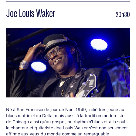
auteur-compositeur extrêmement prolifique : plus d’une
Joe Louis Waker
vingtaine d’albums sous son nom depuis l’inaugural
A New
20h30
Day Yesterday
en 2000, sans compter ses collaborations
avec la chanteuse Beth Hart et le supergroup Black Country
Communion ! Un rythme digne des glorieuses
seventies
, âge
de ce blues-rock désormais vintage auquel il a redonné ses
lettres de noblesse en y ajoutant une touche à la fois
personnelle et contemporaine.
En témoigne son dernier album, l’époustouflant,
kaléidoscopique et somptueusement produit
Time Clocks
,
modèle d’ouverture musicale, riche d’influences nourricières,
entre hard-rock à la Led Zeppelin, soul orientalisante et, bien
sûr, blues 2.0.
Né à San Francisco le jour de Noël 1949, initié très jeune au
blues matriciel du Delta, mais aussi à la tradition moderniste
de Chicago ainsi qu’au gospel, au rhythm’n’blues et à la soul –
le chanteur et guitariste Joe Louis Walker s’est non seulement
affirmé aux yeux du monde comme un remarquable