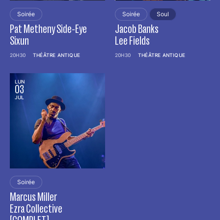
Line-up :
Soirée
Soirée
Soul
Joe Louis Walker (g, v)
Pat Metheny Side-Eye
Jacob Banks
Scott Milici (kbd, v)
Sixun
Lee Fields
Lenny Bradford (b, v)
20H30
John Medeiros Jr (dms, v)
THÉÂTRE ANTIQUE
20H30
THÉÂTRE ANTIQUE
LUN
03
JUL
Soirée
Marcus Miller
Ezra Collective