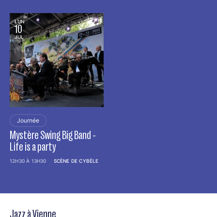
LUN
10
JUL
Journée
Mystère Swing Big Band -
Life is a party
12H30 À 13H30
SCÈNE DE CYBÈLE
Jazz à Vienne