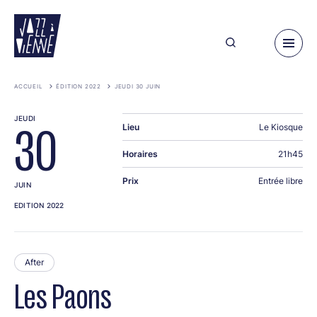
Aller
au
contenu
principal
ACCUEIL
ÉDITION 2022
JEUDI 30 JUIN
JEUDI
Lieu
Le Kiosque
30
Horaires
21h45
Prix
Entrée libre
JUIN
EDITION 2022
After
Les Paons